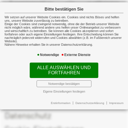
Zusammenschluss von qualifizierten
Bitte bestätigen Sie
Versicherungsmaklern. Durch die Nutzung des
VEMA-Dienstleistungsangebotes können wir
Wir setzen auf unserer Website Cookies ein. Cookies sind nichts Böses und helfen
uns, unsere Website zuverlässig zu betreiben.
Einige der Cookies sind zwingend notwendig, ohne die der Betrieb unserer Website
Ihnen unter anderem Versicherungsprodukte
nicht möglich wäre, während andere uns helfen unser Onlineangebot zu verbessern
und wirtschaftlich zu betreiben. Sie können alle Cookies akzeptieren und sofort
mit einem ausgezeichneten Preis-
fortfahren oder auch eigene Einstellungen festlegen. Ihre Entscheidung können Sie
nachträglich jederzeit widerrufen und Cookies abwählen (z.B. im Fußbereich unserer
Leistungsverhältnis zur Verfügung stellen.
Website).
Nähere Hinweise erhalten Sie in unserer Datenschutzerklärung.
Notwendige
Externe Dienste
ALLE AUSWÄHLEN UND
FORTFAHREN
Notwendige bestätigen
Impressum
Eigene Einstellungen festlegen
Erstinformation
Erstinformation
Datenschutzerklärung
Impressum
Datenschutz