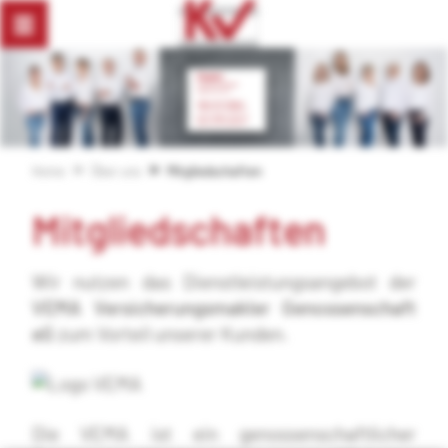
Home
Über uns
Mitgliedschaften
Mitgliedschaften
Wir nutzen das Dienstleistungsangebot der
VEMA Versicherungsmakler Genossenschaft
eG
zum Vorteil unserer Kunden.
Die VEMA ist ein genossenschaftlicher