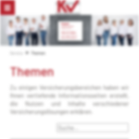
Service
Themen
Themen
Zu einigen Versicherungsbereichen haben wir
Ihnen vertiefende Informationsseiten erstellt,
die Nutzen und Inhalte verschiedener
Versicherungslösungen erklären.
Suche