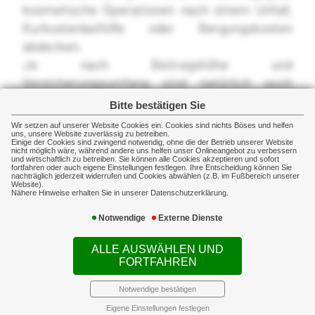
kosmetische Operationen nach einem Unfall,
Kurkostenbeihilfe oder Bergungskosten
abdecken.
Je nach Beitragshöhe und
Versicherungsumfang sind natürlich auch
weitere Risiken versicherbar.
Bitte bestätigen Sie
Wir setzen auf unserer Website Cookies ein. Cookies sind nichts Böses und helfen
Weiterführende Informationen zu diesem
uns, unsere Website zuverlässig zu betreiben.
Einige der Cookies sind zwingend notwendig, ohne die der Betrieb unserer Website
nicht möglich wäre, während andere uns helfen unser Onlineangebot zu verbessern
Thema finden Sie
hier
und wirtschaftlich zu betreiben. Sie können alle Cookies akzeptieren und sofort
fortfahren oder auch eigene Einstellungen festlegen. Ihre Entscheidung können Sie
nachträglich jederzeit widerrufen und Cookies abwählen (z.B. im Fußbereich unserer
Website).
Nähere Hinweise erhalten Sie in unserer Datenschutzerklärung.
Notwendige
Externe Dienste
ALLE AUSWÄHLEN UND
FORTFAHREN
Notwendige bestätigen
Eigene Einstellungen festlegen