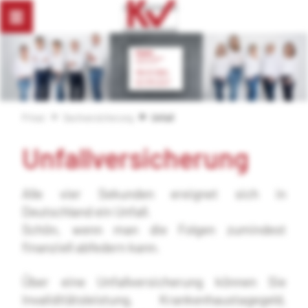
Privat
Sachversicherung
Unfall
Unfallversicherung
Alle vier Sekunden ereignet sich in
Deutschland ein Unfall.
Schön, wenn man die Folgen zumindest
finanziell abfedern kann.
Über eine Unfallversicherung können Sie
Invaliditätsleistung, Krankenhaustagegeld,